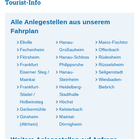
Tourist-Info
Alle Anlegestellen aus unserem
Fahrplan
Eltville
Hanau-
Mainz-Fischtor
Fechenheim
Großauheim
Offenbach
Flörsheim
Hanau-Schloss
Rüdesheim
Frankfurt
Philippsruhe
Rüsselsheim
Eiserner Steg /
Hanau-
Seligenstadt
Mainkai
Steinheim
Wiesbaden-
Frankfurt-
Heidelberg-
Biebrich
Städel /
Stadthalle
Holbeinsteg
Höchst
Gerbermühle
Kelsterbach
Ginsheim
Maintal-
(Altrhein)
Dörnigheim