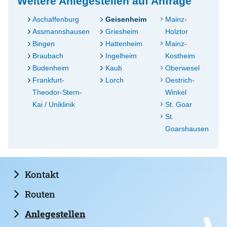
Weitere Anlegestellen auf Anfrage
Aschaffenburg
Geisenheim
Mainz-
Assmannshausen
Griesheim
Holztor
Bingen
Hattenheim
Mainz-
Braubach
Ingelheim
Kostheim
Budenheim
Kaub
Oberwesel
Frankfurt-
Lorch
Oestrich-
Theodor-Stern-
Winkel
Kai / Uniklinik
St. Goar
St.
Goarshausen
Kontakt
Routen
Anlegestellen