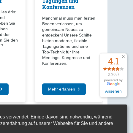
f
Tagungen und
Konferenzen
lles drin:
und
Manchmal muss man festen
eben Sie
Boden verlassen, um
inen
gemeinsam Neues zu
d der
entdecken! Unsere Schiffe
en Sie den
bieten moderne, flexible
“!
Tagungsräume und eine
Top-Technik für Ihre
4.1
Meetings, Kongresse und
Konferenzen.
(1.268)
Mehr erfahren
Ansehen
es verwendet. Einige davon sind notwendig, während
tzererfahrung auf unserer Webseite für Sie und andere