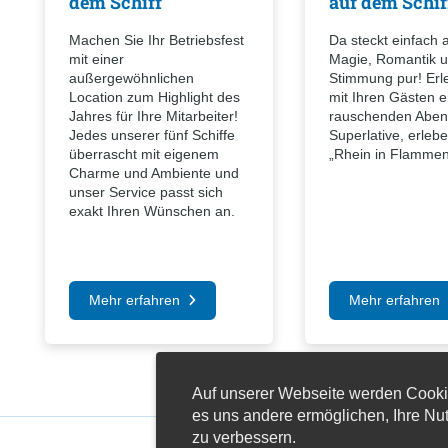
dem Schiff
auf dem Schif
Machen Sie Ihr Betriebsfest
Da steckt einfach a
mit einer
Magie, Romantik 
außergewöhnlichen
Stimmung pur! Erl
Location zum Highlight des
mit Ihren Gästen e
Jahres für Ihre Mitarbeiter!
rauschenden Aben
Jedes unserer fünf Schiffe
Superlative, erleb
überrascht mit eigenem
„Rhein in Flammen
Charme und Ambiente und
unser Service passt sich
exakt Ihren Wünschen an.
Mehr erfahren
Mehr erfahren
Auf unserer Webseite werden Cooki
es uns andere ermöglichen, Ihre Nu
zu verbessern.