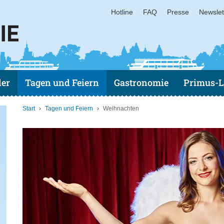
Hotline
FAQ
Presse
Newslet
der
Tagen und Feiern
Gastronomie
Primus-L
Start
Tagen und Feiern
Weihnachten