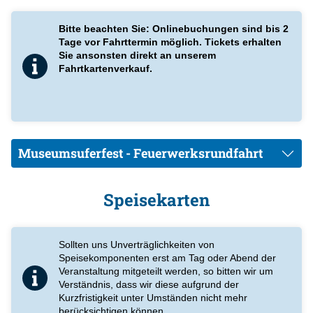
genießen Sie ungestört die prachtvollen Lichtkaskaden.
Bitte beachten Sie: Onlinebuchungen sind bis 2
Tage vor Fahrttermin möglich. Tickets erhalten
Sie ansonsten direkt an unserem
Museumsuferfest - ein wichtiger Hinweis zu Fahrzeit und
Fahrtkartenverkauf.
Schifffahrtssperre:
Bitte beachten Sie, dass das Schiff ab
einer bestimmten Uhrzeit aus Sicherheitsgründen stillliegen
muss. Die genaue Zeit sowie Liegeposition des Schiffes wird
von den Behörden erlassen und vor Ort von der Polizei
kontrolliert und umgesetzt. Diese Uhrzeiten können bis 1 Std.
vor dem Feuerwerk liegen. Wir bitten um Verständnis dass wir
Museumsuferfest - Feuerwerksrundfahrt
auf diese Vorgaben keinen Einfluss haben.
Speisekarten
Sie haben noch Fragen und suchen nach passenden
Antworten? Vielleicht helfen Ihnen unsere
FAQs
weiter.
Sollten uns Unverträglichkeiten von
Speisekomponenten erst am Tag oder Abend der
Veranstaltung mitgeteilt werden, so bitten wir um
Verständnis, dass wir diese aufgrund der
Kurzfristigkeit unter Umständen nicht mehr
berücksichtigen können.