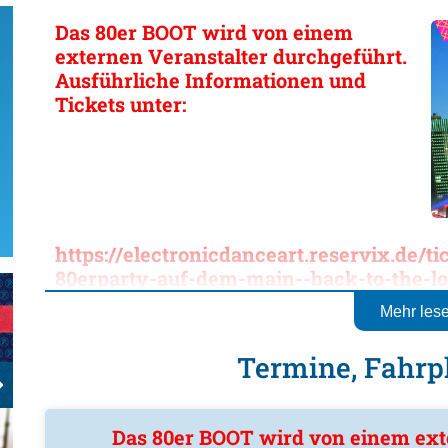
Das 80er BOOT wird von einem
externen Veranstalter durchgeführt.
Ausführliche Informationen und
Tickets unter:
https://electronicdanceart.reservix.de/t
80erparty-auf-dem-main--back-to-the-l
alternativ-in-frankfurt-am-main-wappe
Mehr les
2026/e2537584
Termine, Fahrpl
DAS 80er BOOT - Dein 80erBoot im Jahr 2026
Termin:
Das 80er BOOT wird von einem ext