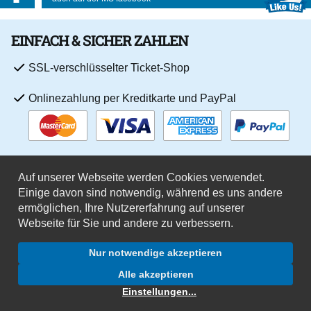
EINFACH & SICHER ZAHLEN
SSL-verschlüsselter Ticket-Shop
Onlinezahlung per Kreditkarte und PayPal
Auf unserer Webseite werden Cookies verwendet.
Einige davon sind notwendig, während es uns andere
ermöglichen, Ihre Nutzererfahrung auf unserer
Webseite für Sie und andere zu verbessern.
Jobs
Datenschutz
Impressum
Datenschutzeinstellungen
Beförderungsbedingungen
AGB
Vertrag widerrufen
Nur notwendige akzeptieren
Alle akzeptieren
© 2026 Frankfurter Personenschiffahrt PRIMUS-LINIE
Einstellungen
...
4.1
(1.270)
Ansehen