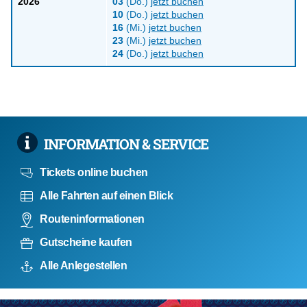
2026
03
(Do.)
jetzt buchen
10
(Do.)
jetzt buchen
16
(Mi.)
jetzt buchen
23
(Mi.)
jetzt buchen
24
(Do.)
jetzt buchen
INFORMATION & SERVICE
Tickets online buchen
Alle Fahrten auf einen Blick
Routeninformationen
Gutscheine kaufen
Alle Anlegestellen