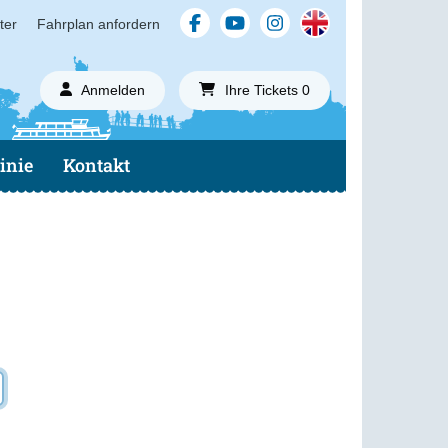
ter
Fahrplan anfordern
E-Mail
Anmelden
Ihre Tickets 0
inie
Kontakt