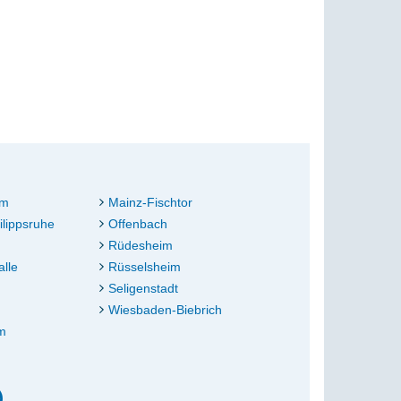
im
Mainz-Fischtor
lippsruhe
Offenbach
Rüdesheim
alle
Rüsselsheim
Seligenstadt
Wiesbaden-Biebrich
m
)