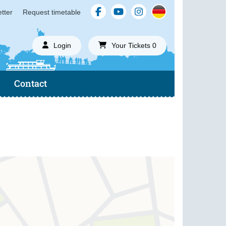
tter
Request timetable
Login
Your Tickets 0
Contact