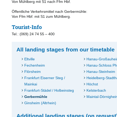
Von Mühlberg mit S1 nach Ffm Hbf.
Öffentliche Verkehrsmittel nach Gerbermühle:
Von Ffm Hbf. mit S1 zum Mühlberg.
Tourist-Info
Tel.: (069) 24 74 55 – 400
All landing stages from our timetable
Eltville
Hanau-Großauhe
Fechenheim
Hanau-Schloss Phi
Flörsheim
Hanau-Steinheim
Frankfurt Eiserner Steg /
Heidelberg-Stadth
Mainkai
Höchst
Frankfurt-Städel / Holbeinsteg
Kelsterbach
Gerbermühle
Maintal-Dörnighei
Ginsheim (Altrhein)
Additional landing stages (on request