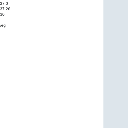
 37 0
 37 26
 30
weg