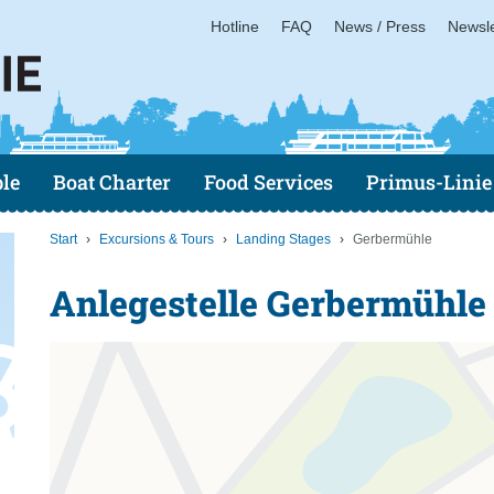
Hotline
FAQ
News / Press
Newsle
le
Boat Charter
Food Services
Primus-Linie
Start
Excursions & Tours
Landing Stages
Gerbermühle
Anlegestelle Gerbermühle